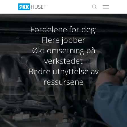
Menu
Skip
gjennomføringer.
to
search
main
content
Fordelene for deg:
Flere jobber
Økt omsetning på
verkstedet
Bedre utnyttelse av
ressursene