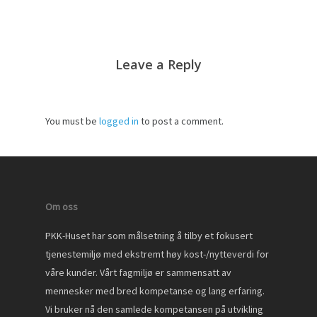
Leave a Reply
You must be
logged in
to post a comment.
Om oss
PKK-Huset har som målsetning å tilby et fokusert
tjenestemiljø med ekstremt høy kost-/nytteverdi for
våre kunder. Vårt fagmiljø er sammensatt av
mennesker med bred kompetanse og lang erfaring.
Vi bruker nå den samlede kompetansen på utvikling