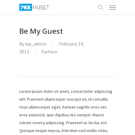
Menu
Skip
to
search
main
content
Be My Guest
By
wp_admin
February 14,
2013
Fashion
Lorem ipsum dolor sit amet, consectetur adipiscing
elit. Praesent ullamcorper suscipit mi, id convallis
risus ullamcorper eget. Aenean sagittis eros nec
eros euismod, quis dapibus leo semper. Mauris
rutrum viverra adipiscing.
Praesent ac lectus est.
Quisque neque massa, interdum sed mollis vitae,