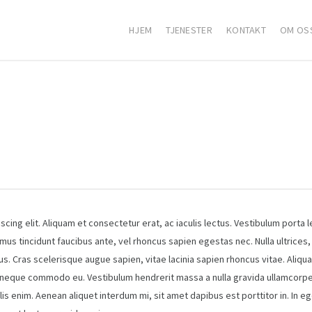
HJEM
TJENESTER
KONTAKT
OM OS
ing elit. Aliquam et consectetur erat, ac iaculis lectus. Vestibulum porta l
s tincidunt faucibus ante, vel rhoncus sapien egestas nec. Nulla ultrices, 
us. Cras scelerisque augue sapien, vitae lacinia sapien rhoncus vitae. Aliqu
lla neque commodo eu. Vestibulum hendrerit massa a nulla gravida ullamcor
ulis enim. Aenean aliquet interdum mi, sit amet dapibus est porttitor in. In