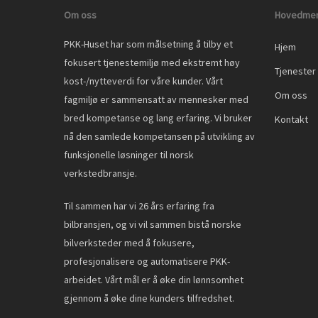
Om oss
Hovedme
PKK-Huset har som målsetning å tilby et
Hjem
fokusert tjenestemiljø med ekstremt høy
Tjenester
kost-/nytteverdi for våre kunder. Vårt
Om oss
fagmiljø er sammensatt av mennesker med
bred kompetanse og lang erfaring. Vi bruker
Kontakt
nå den samlede kompetansen på utvikling av
funksjonelle løsninger til norsk
verkstedbransje.
Til sammen har vi 26 års erfaring fra
bilbransjen, og vi vil sammen bistå norske
bilverksteder med å fokusere,
profesjonalisere og automatisere PKK-
arbeidet. Vårt mål er å øke din lønnsomhet
gjennom å øke dine kunders tilfredshet.