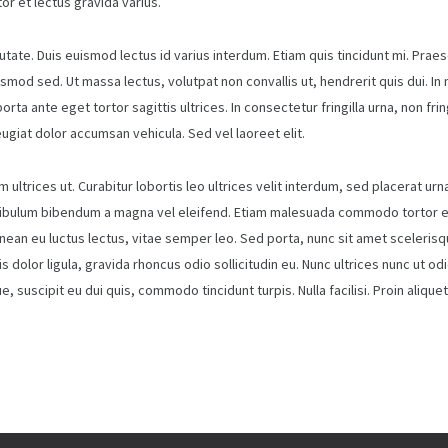
tor et lectus gravida varius.
te. Duis euismod lectus id varius interdum. Etiam quis tincidunt mi. Praese
smod sed. Ut massa lectus, volutpat non convallis ut, hendrerit quis dui. In n
ta ante eget tortor sagittis ultrices. In consectetur fringilla urna, non frin
giat dolor accumsan vehicula. Sed vel laoreet elit.
m ultrices ut. Curabitur lobortis leo ultrices velit interdum, sed placerat ur
ibulum bibendum a magna vel eleifend. Etiam malesuada commodo tortor eu c
enean eu luctus lectus, vitae semper leo. Sed porta, nunc sit amet sceleri
s dolor ligula, gravida rhoncus odio sollicitudin eu. Nunc ultrices nunc ut od
, suscipit eu dui quis, commodo tincidunt turpis. Nulla facilisi. Proin aliqu