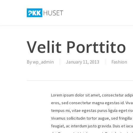
Skip
to
main
content
Velit Porttito
By
wp_admin
January 11, 2013
Fashion
Lorem ipsum dolor sit amet, consectetur adipisc
eros, sed consectetur magna egestas id. Vivamu
tempus mi, vitae egestas purus ligula eget ris
Vivamus sollicitudin tortor augue, sed fringi
feugiat, ac interdum justo gravida. Duis et iac