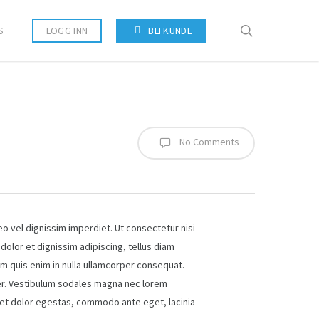
search
S
LOGG INN
BLI KUNDE
No Comments
eo vel dignissim imperdiet. Ut consectetur nisi
dolor et dignissim adipiscing, tellus diam
am quis enim in nulla ullamcorper consequat.
per. Vestibulum sodales magna nec lorem
 eget dolor egestas, commodo ante eget, lacinia