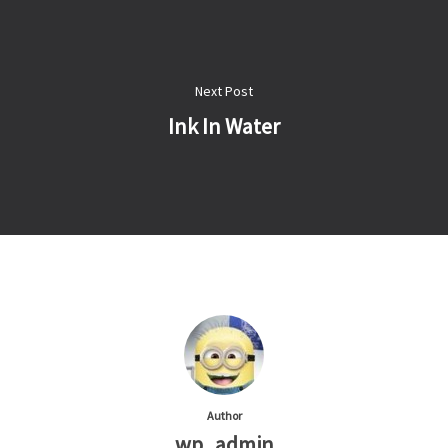
Next Post
Ink In Water
Author
wp_admin