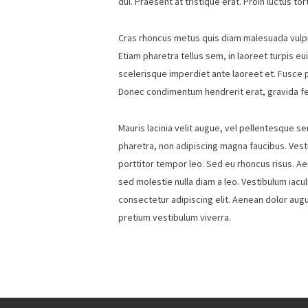
dui. Praesent at tristique erat. Proin luctus tor
Cras rhoncus metus quis diam malesuada vulputa
Etiam pharetra tellus sem, in laoreet turpis eui
scelerisque imperdiet ante laoreet et. Fusce por
Donec condimentum hendrerit erat, gravida feu
Mauris lacinia velit augue, vel pellentesque se
pharetra, non adipiscing magna faucibus. Vest
porttitor tempor leo. Sed eu rhoncus risus. A
sed molestie nulla diam a leo. Vestibulum iaculi
consectetur adipiscing elit. Aenean dolor augue
pretium vestibulum viverra.