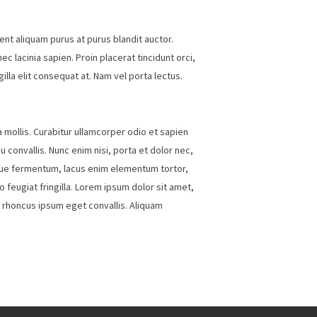
nt aliquam purus at purus blandit auctor.
ec lacinia sapien. Proin placerat tincidunt orci,
gilla elit consequat at. Nam vel porta lectus.
na mollis. Curabitur ullamcorper odio et sapien
onvallis. Nunc enim nisi, porta et dolor nec,
sque fermentum, lacus enim elementum tortor,
io feugiat fringilla. Lorem ipsum dolor sit amet,
et rhoncus ipsum eget convallis. Aliquam