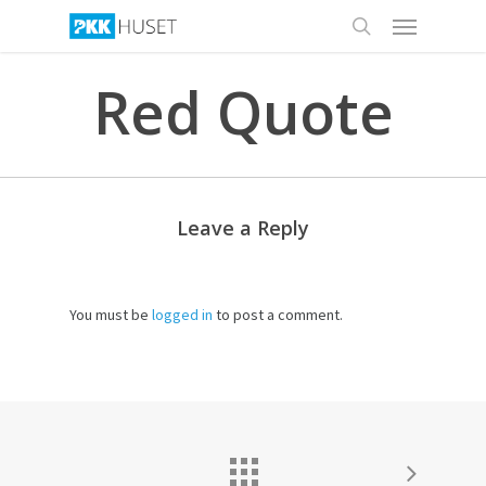
Menu
Skip
to
search
main
Red Quote
content
Leave a Reply
You must be
logged in
to post a comment.